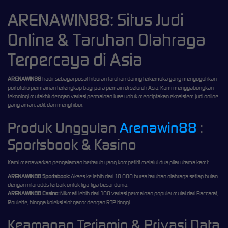
ARENAWIN88: Situs Judi
Online & Taruhan Olahraga
Terpercaya di Asia
ARENAWIN88
hadir sebagai pusat hiburan taruhan daring terkemuka yang menyuguhkan
portofolio permainan terlengkap bagi para pemain di seluruh Asia. Kami menggabungkan
teknologi mutakhir dengan variasi permainan luas untuk menciptakan ekosistem judi online
yang aman, adil, dan menghibur.
Produk Unggulan
Arenawin88
:
Sportsbook & Kasino
Kami menawarkan pengalaman bertaruh yang kompetitif melalui dua pilar utama kami:
ARENAWIN88 Sportsbook:
Akses ke lebih dari 10.000 bursa taruhan olahraga setiap bulan
dengan nilai odds terbaik untuk liga-liga besar dunia.
ARENAWIN88 Casino:
Nikmati lebih dari 100 variasi permainan populer mulai dari Baccarat,
Roulette, hingga koleksi slot gacor dengan RTP tinggi.
Keamanan Terjamin & Privasi Data