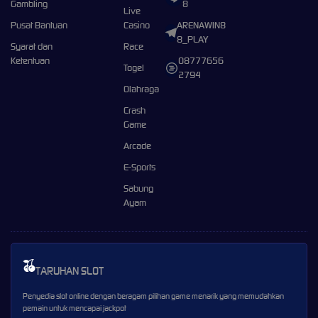
Gambling
8
Live
Pusat Bantuan
Casino
ARENAWIN8
8_PLAY
Syarat dan
Race
Ketentuan
08777656
Togel
2794
Olahraga
Crash
Game
Arcade
E-Sports
Sabung
Ayam
TARUHAN SLOT
Penyedia slot online dengan beragam pilihan game menarik yang memudahkan
pemain untuk mencapai jackpot