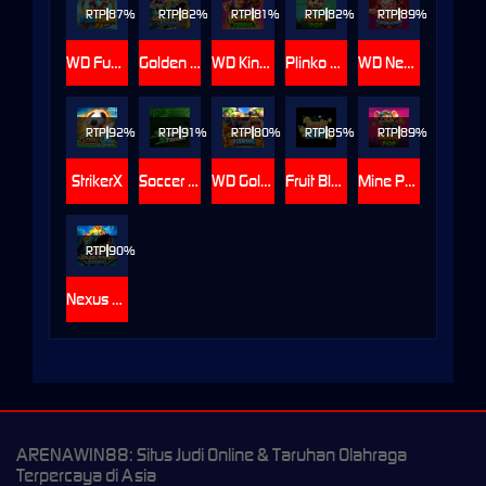
RTP
87%
RTP
82%
RTP
81%
RTP
82%
RTP
89%
WD FuWa Fishing
Golden Tyrant Fishing
WD King Kong Fishing
Plinko Pop
WD Nezha Fishing Legend
RTP
92%
RTP
91%
RTP
80%
RTP
85%
RTP
89%
StrikerX
Soccer Striker
WD Gold Blast Fishing
Fruit Blast
Mine Pop
RTP
90%
Nexus Golden Tyrant
ARENAWIN88: Situs Judi Online & Taruhan Olahraga
Terpercaya di Asia