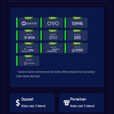
* Selama bank maintenance dan bank offline deposit dan penarikan
tidak dapat diproses
Deposit
Penarikan
Rata-rata 3 Menit
Rata-rata 5 Menit