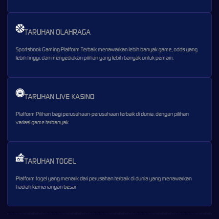
TARUHAN OLAHRAGA
Sportsbook Gaming Platform Terbaik menawarkan lebih banyak game, odds yang
lebih tinggi, dan menyediakan pilihan yang lebih banyak untuk pemain.
TARUHAN LIVE KASINO
Platform Pilihan bagi perusahaan-perusahaan terbaik di dunia, dengan pilihan
variasi game terbanyak
TARUHAN TOGEL
Platform togel yang menarik dari perusahan terbaik di dunia yang menawarkan
hadiah kemenangan besar