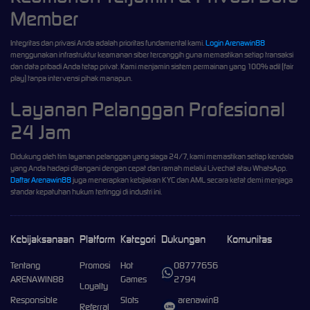
Member
Integritas dan privasi Anda adalah prioritas fundamental kami.
Login Arenawin88
menggunakan infrastruktur keamanan siber tercanggih guna memastikan setiap transaksi
dan data pribadi Anda tetap privat. Kami menjamin sistem permainan yang 100% adil (fair
play) tanpa intervensi pihak manapun.
Layanan Pelanggan Profesional
24 Jam
Didukung oleh tim layanan pelanggan yang siaga 24/7, kami memastikan setiap kendala
yang Anda hadapi ditangani dengan cepat dan ramah melalui Livechat atau WhatsApp.
Daftar Arenawin88
juga menerapkan kebijakan KYC dan AML secara ketat demi menjaga
standar kepatuhan hukum tertinggi di industri ini.
Kebijaksanaan
Platform
Kategori
Dukungan
Komunitas
Tentang
Promosi
Hot
08777656
ARENAWIN88
Games
2794
Loyalty
Responsible
Slots
arenawin8
Referral