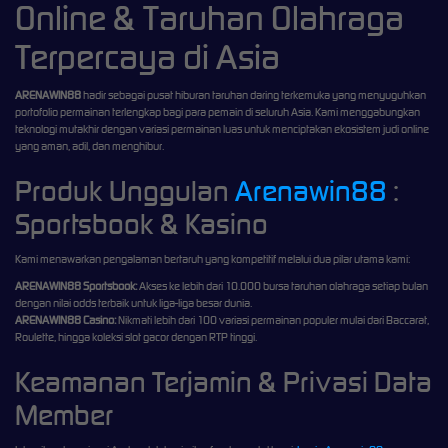
Online & Taruhan Olahraga
Terpercaya di Asia
ARENAWIN88
hadir sebagai pusat hiburan taruhan daring terkemuka yang menyuguhkan
portofolio permainan terlengkap bagi para pemain di seluruh Asia. Kami menggabungkan
teknologi mutakhir dengan variasi permainan luas untuk menciptakan ekosistem judi online
yang aman, adil, dan menghibur.
Produk Unggulan
Arenawin88
:
Sportsbook & Kasino
Kami menawarkan pengalaman bertaruh yang kompetitif melalui dua pilar utama kami:
ARENAWIN88 Sportsbook:
Akses ke lebih dari 10.000 bursa taruhan olahraga setiap bulan
dengan nilai odds terbaik untuk liga-liga besar dunia.
ARENAWIN88 Casino:
Nikmati lebih dari 100 variasi permainan populer mulai dari Baccarat,
Roulette, hingga koleksi slot gacor dengan RTP tinggi.
Keamanan Terjamin & Privasi Data
Member