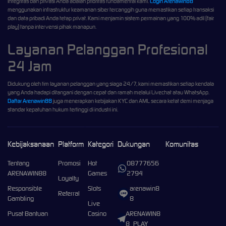
Integritas dan privasi Anda adalah prioritas fundamental kami.
Login Arenawin88
menggunakan infrastruktur keamanan siber tercanggih guna memastikan setiap transaksi
dan data pribadi Anda tetap privat. Kami menjamin sistem permainan yang 100% adil (fair
play) tanpa intervensi pihak manapun.
Layanan Pelanggan Profesional
24 Jam
Didukung oleh tim layanan pelanggan yang siaga 24/7, kami memastikan setiap kendala
yang Anda hadapi ditangani dengan cepat dan ramah melalui Livechat atau WhatsApp.
Daftar Arenawin88
juga menerapkan kebijakan KYC dan AML secara ketat demi menjaga
standar kepatuhan hukum tertinggi di industri ini.
Kebijaksanaan
Platform
Kategori
Dukungan
Komunitas
Tentang
Promosi
Hot
08777656
ARENAWIN88
Games
2794
Loyalty
Responsible
Slots
arenawin8
Referral
Gambling
8
Live
Pusat Bantuan
Casino
ARENAWIN8
8_PLAY