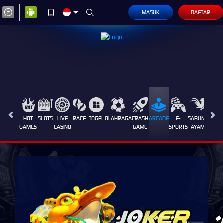
MASUK
DAFTAR
HOT
SLOTS
LIVE
RACE
TOGEL
OLAHRAGA
CRASH
ARCADE
E-
SABUNG
PROM
GAMES
CASINO
GAME
SPORTS
AYAM