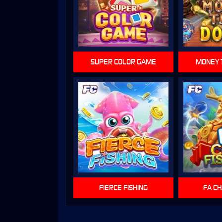
SUPER COLOR GAME
MONEY 
FIERCE FISHING
FA CH