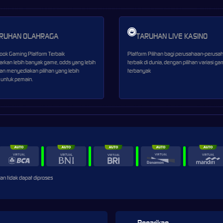
RUHAN OLAHRAGA
TARUHAN LIVE KASINO
ook Gaming Platform Terbaik
Platform Pilihan bagi perusahaan-perusa
kan lebih banyak game, odds yang lebih
terbaik di dunia, dengan pilihan variasi g
 dan menyediakan pilihan yang lebih
terbanyak
untuk pemain.
an tidak dapat diproses
Penarikan