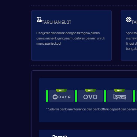
TARUHAN SLOT
TA
Penyedia slot online dengan beragam pilihan
Sportsb
game menarik yang memudahkan pemain untuk
menawar
mencapai jackpot
tinggi,
banyak 
* Selama bank maintenance dan bank offline deposit dan penarik
Deposit