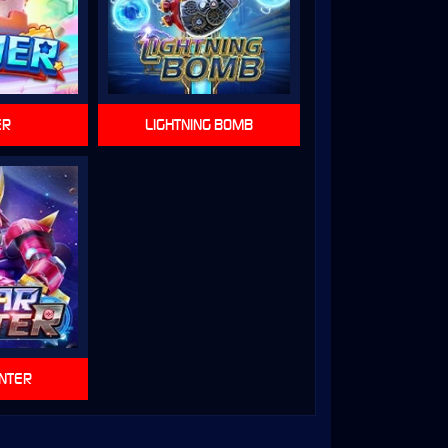
ER
LIGHTNING BOMB
NTER