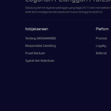
Didukung oleh tim layanan pelanggan yang siaga 24/7, kami memastikan s
ketat demi menjaga standar kepatuhan hukum tertinggi di industri ini.
Kebijaksanaan
Platform
Tentang ARENAWIN88
Promosi
Responsible Gambling
Loyalty
Pusat Bantuan
Referral
Syarat dan Ketentuan