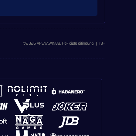
©2026 ARENAWIN88. Hak cipta dilindungi | 18+