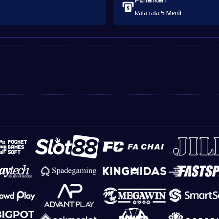
Rata-rata 5 Menit