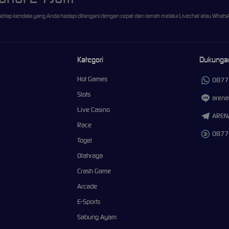
etiap kendala yang Anda hadapi ditangani dengan cepat dan ramah melalui Livechat atau Whats
Kategori
Dukunga
Hot Games
0877
Slots
arena
Live Casino
AREN
Race
0877
Togel
Olahraga
Crash Game
Arcade
E-Sports
Sabung Ayam