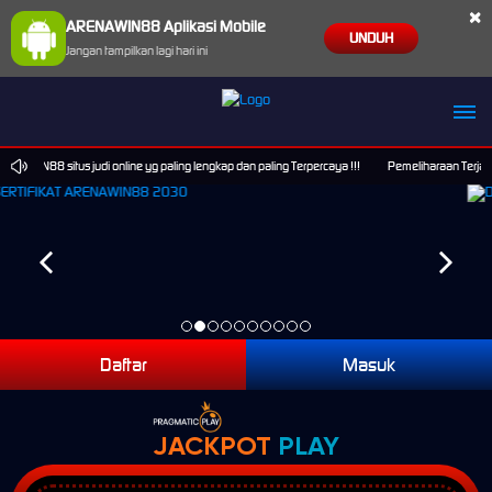
×
ARENAWIN88 Aplikasi Mobile
UNDUH
Jangan tampilkan lagi hari ini
ENAWIN88 situs judi online yg paling lengkap dan paling Terpercaya !!!
Pemeliharaan Terjadwa
Daftar
Masuk
JACKPOT
PLAY